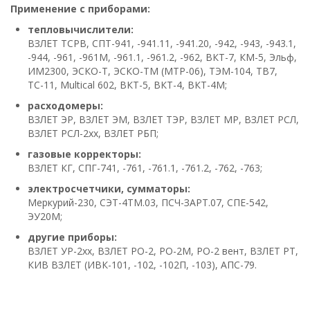
Применение с приборами:
тепловычислители:
ВЗЛЕТ ТСРВ, СПТ-941, -941.11, -941.20, -942, -943, -943.1,
-944, -961, -961М, -961.1, -961.2, -962, ВКТ-7, КМ-5, Эльф,
ИМ2300, ЭСКО-Т, ЭСКО-ТМ (МТР-06), ТЭМ-104, ТВ7,
ТС-11, Multical 602, ВКТ-5, ВКТ-4, ВКТ-4М;
расходомеры:
ВЗЛЕТ ЭР, ВЗЛЕТ ЭМ, ВЗЛЕТ ТЭР, ВЗЛЕТ МР, ВЗЛЕТ РСЛ,
ВЗЛЕТ РСЛ-2хх, ВЗЛЕТ РБП;
газовые корректоры:
ВЗЛЕТ КГ, СПГ-741, -761, -761.1, -761.2, -762, -763;
электросчетчики, сумматоры:
Меркурий-230, СЭТ-4ТМ.03, ПСЧ-ЗАРТ.07, СПЕ-542,
ЭУ20М;
другие приборы:
ВЗЛЕТ УР-2хх, ВЗЛЕТ РО-2, РО-2М, РО-2 вент, ВЗЛЕТ РТ,
КИВ ВЗЛЕТ (ИВК-101, -102, -102П, -103), АПС-79.